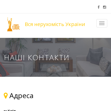
Вся нерухомість України
Toggl
navig
НАШІ КОНТАКТИ
Адреса
м.Київ