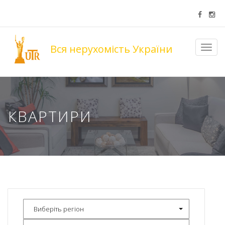
Вся нерухомість України
Toggl
navig
КВАРТИРИ
Виберіть регіон