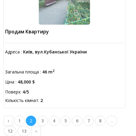
Продам Квартиру
Адреса :
Київ, вул.Кубанської України
2
Загальна площа :
46 m
Ціна :
48,000 $
Поверх:
4/5
Кількість кімнат:
2
‹
1
2
3
4
5
6
7
8
...
12
13
›