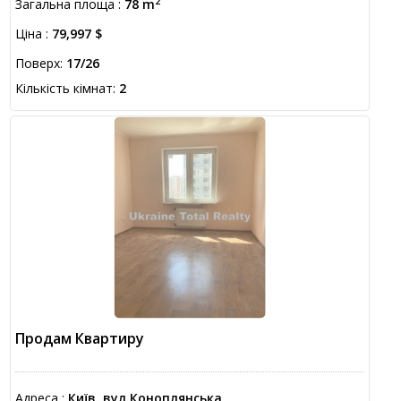
2
Загальна площа :
78 m
Ціна :
79,997 $
Поверх:
17/26
Кількість кімнат:
2
Продам Квартиру
Адреса :
Київ, вул.Коноплянська