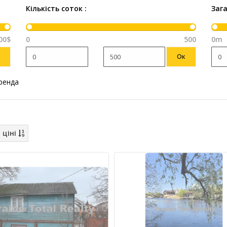
Кількість соток :
Заг
00$
0
500
0m
Ок
енда
 ціні