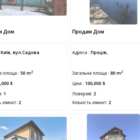
м Дом
Продам Дом
:
Київ, вул.Садова
Адреса :
Проців,
2
2
а площа :
50 m
Загальна площа :
80 m
,000 $
Ціна :
100,000 $
в:
1
Поверхів:
2
ь кімнат:
2
Кількість кімнат:
2