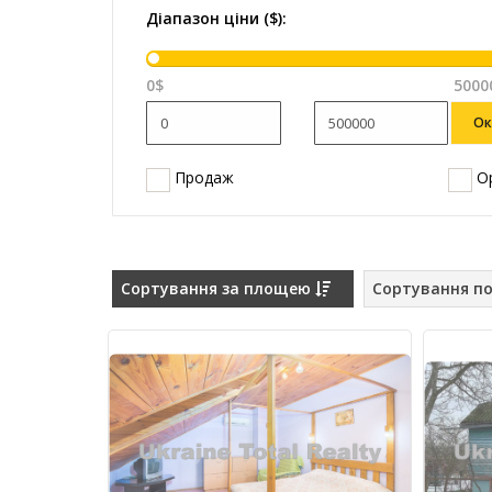
Діапазон ціни ($):
0$
5000
Ок
Продаж
Ор
Сортування за площею
Сортування по