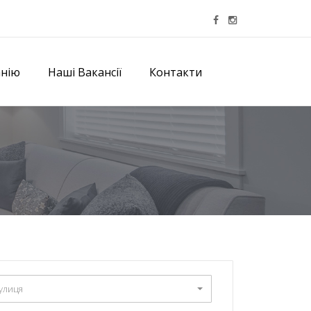
анію
Наші Вакансії
Контакти
улиця