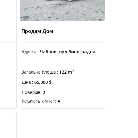
Продам Дом
Адреса :
Чабани, вул.Виноградна
2
Загальна площа :
122 m
Ціна :
65,000 $
Поверхів:
2
Кількість кімнат:
4+