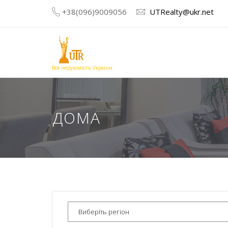
+38(096)9009056
UTRealty@ukr.net
Вся нерухомість України
ДОМА
Виберіть регіон