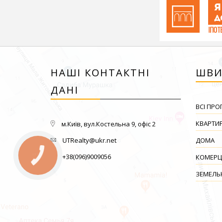
НАШІ КОНТАКТНІ
ШВИ
ДАНІ
ВСІ ПРО
КВАРТИ
м.Київ, вул.Костельна 9, офіс 2
UTRealty@ukr.net
ДОМА
+38(096)9009056
КОМЕРЦ
ЗЕМЕЛЬН