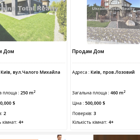
м Дом
Продам Дом
:
Київ, вул.Чалого Михайла
Адреса :
Київ, пров.Лозовий
2
2
а площа :
250 m
Загальна площа :
460 m
0,000 $
Ціна :
500,000 $
в:
2
Поверхів:
3
ь кімнат:
4+
Кількість кімнат:
4+