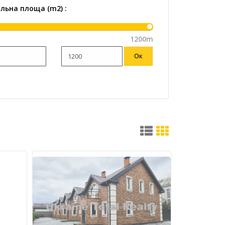
альна площа (m2) :
1200m
Ок