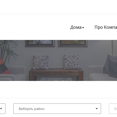
Дома
Про Комп
Виберіть район
В