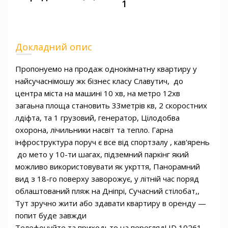
1
Докладний опис
Пропонуемо на продаж однокімнатну квартиру у 
найсучаснімошу жк бізнес класу Славутич,  до 
центра міста на машині 10 хв, на метро 12хв

загаьна площа становить 33метрів кв, 2 скоростних 
лдіфта, та 1 грузовий, генератор, Цілодобва 
охорона, лічильники насвіт та тепло. Гарна 
інфроструктура поруч є все від спортзалу , кав'ярень 
 до мето у 10-ти шагах, підземний паркінг який 
можливо використовувати як укрття, Панорамний 
вид з 18-го поверху заворожує, у літній час поряд 
облаштований пляж на Дніпрі, Сучасний стілобат,, 
Тут зручно жити або здавати квартиру в оренду — 
попит буде завжди

Телефонуйте та приходьте на перегляд! ID 10261