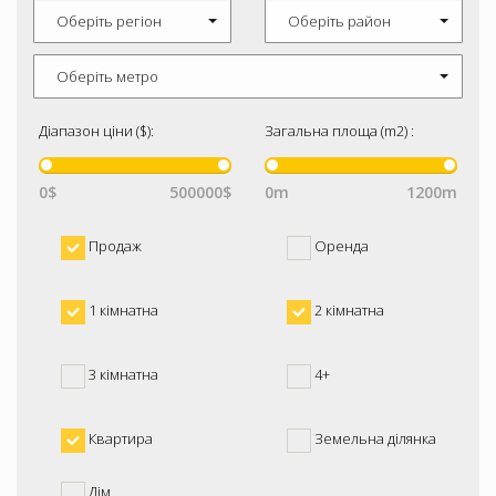
Оберіть регіон
Оберіть район
Оберіть метро
Діапазон ціни ($):
Загальна площа (m2) :
0$
500000$
0m
1200m
Продаж
Оренда
1 кімнатна
2 кімнатна
3 кімнатна
4+
Квартира
Земельна ділянка
Дім