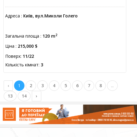
Адреса :
Київ, вул.Миколи Голего
2
Загальна площа :
120 m
Ціна :
215,000 $
Поверх:
11/22
Кількість кімнат:
3
‹
1
2
3
4
5
6
7
8
...
13
14
›