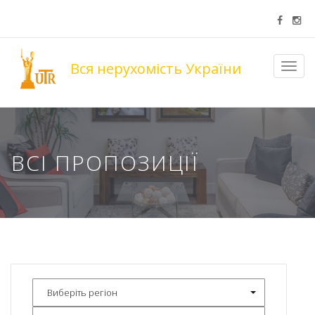
Вся нерухомість України
Toggl
navig
ВСІ ПРОПОЗИЦІЇ
Виберіть регіон